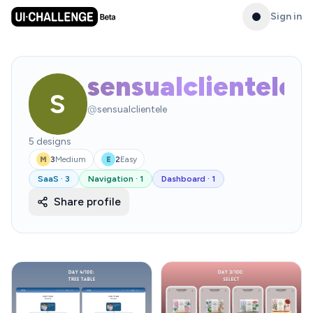
Sign in
sensualclientele
S
@
sensualclientele
5
designs
3
Medium
2
Easy
M
E
SaaS
·
3
Navigation
·
1
Dashboard
·
1
Share profile