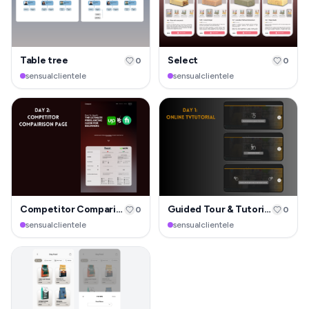
Table tree
Select
0
0
sensualclientele
sensualclientele
Competitor Comparison Page
Guided Tour & Tutorial
0
0
sensualclientele
sensualclientele